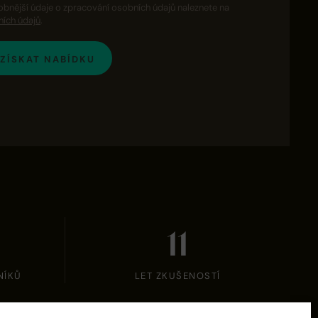
nější údaje o zpracování osobních údajů naleznete na
ích údajů
.
ZÍSKAT NABÍDKU
12
NÍKŮ
LET ZKUŠENOSTÍ