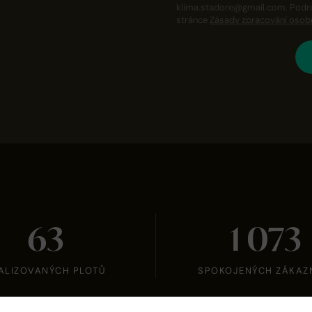
klima.stadore@gmail.com. Podrob
stránce
Zásady zpracování osobn
65
1 101
ALIZOVANÝCH PLOTŮ
SPOKOJENÝCH ZÁKAZ