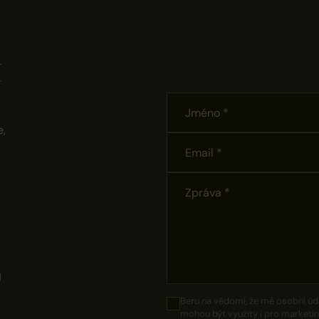
t
e,
m
Beru na vědomí, že mé osobní úd
mohou být využity i pro marketin