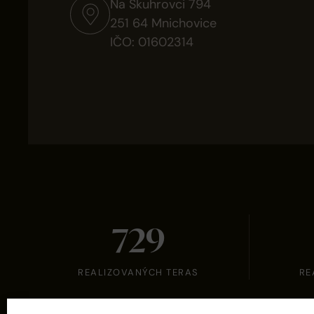
Na Skuhrovci 794
251 64 Mnichovice
IČO: 01602314
748
REALIZOVANÝCH TERAS
RE