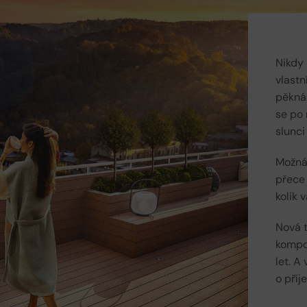
Nikdy 
vlastn
pěkná 
se po 
slunci
Možná
přece 
kolik 
Nová t
kompoz
let. A
o příj