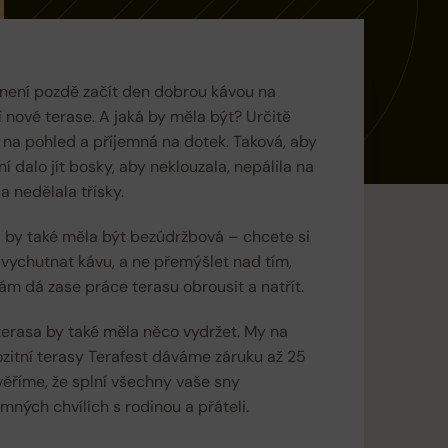
není pozdě začít den dobrou kávou na
í nové terase. A jaká by měla být? Určitě
na pohled a příjemná na dotek. Taková, aby
ní dalo jít bosky, aby neklouzala, nepálila na
 a nedělala třísky.
 by také měla být bezúdržbová – chcete si
vychutnat kávu, a ne přemýšlet nad tím,
vám dá zase práce terasu obrousit a natřít.
erasa by také měla něco vydržet. My na
itní terasy Terafest dáváme záruku až 25
 věříme, že splní všechny vaše sny
emných chvílích s rodinou a přáteli.