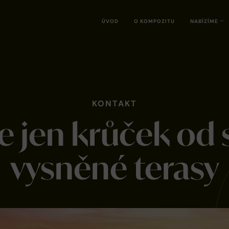
ÚVOD
O KOMPOZITU
NABÍZÍME
KONTAKT
te jen krůček od 
vysněné terasy