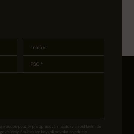
aje budou použity pro zpracování nabídky a souhlasím, že
gové účely. Souhlas lze kdykoli odvolat na adrese