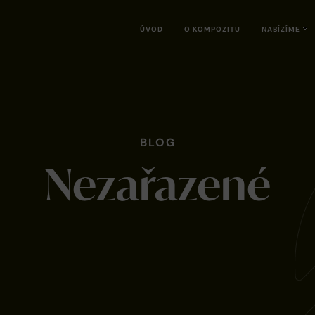
ÚVOD
O KOMPOZITU
NABÍZÍME
BLOG
Nezařazené