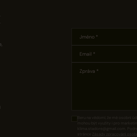
t
e,
m
Beru na vědomí, že mé osobní úd
mohou být využity i pro marketin
klima.stadore@gmail.com. Podrob
stránce
Zásady zpracování osobn