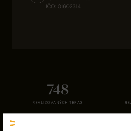
IČO: 01602314
748
REALIZOVANÝCH TERAS
RE